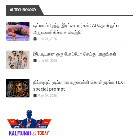
AI TECHNOLOGY
ஒட்டியப்பிறந்த இரட்டையர்கள்: AI தொலிநுட்ப
அறுவைசிகிச்சை வெற்றி
June 21, 2026
இப்படியான ஒரு போட்டோ செய்து பாருங்கள்
June 03, 2026
நீங்களும் சூப்பராக உருவாக்கி கொள்ளுங்க TEXT
special prompt
May 29, 2026