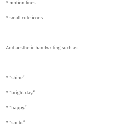
* motion lines
* small cute icons
Add aesthetic handwriting such as:
* “shine”
* “bright day.”
* “happy.”
* “smile.”