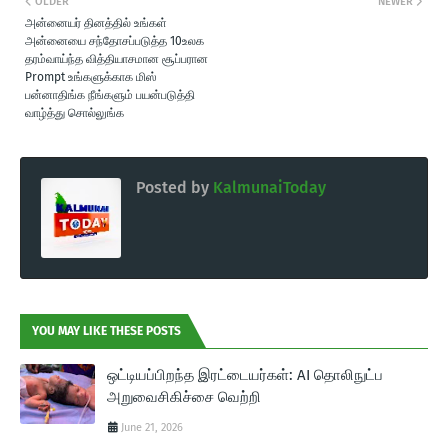
OLDER
NEWER
அன்னையர் தினத்தில் உங்கள்
அன்னையை சந்தோசப்படுத்த 10உலக
தரம்வாய்ந்த வித்தியாசமான சூப்பரான
Prompt உங்களுக்காக மிஸ்
பன்னாதிங்க நீங்களும் பயன்படுத்தி
வாழ்த்து சொல்லுங்க
Posted by
KalmunaiToday
YOU MAY LIKE THESE POSTS
ஒட்டியப்பிறந்த இரட்டையர்கள்: AI தொலிநுட்ப
அறுவைசிகிச்சை வெற்றி
June 21, 2026