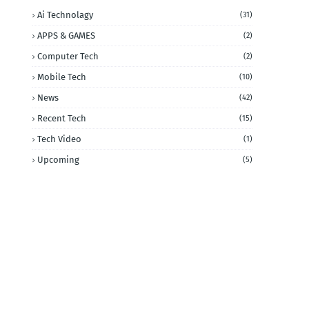
Ai Technolagy
(31)
APPS & GAMES
(2)
Computer Tech
(2)
Mobile Tech
(10)
News
(42)
Recent Tech
(15)
Tech Video
(1)
Upcoming
(5)