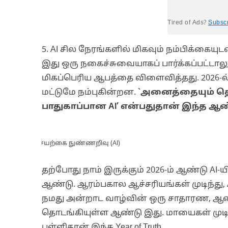
Tired of Ads?
Subsc
5. AI சில நேரங்களில் மிகவும் நம்பிக்கையுட
இது ஒரு நகைச்சுவையாகப் பார்க்கப்பட்டாலும
மிகப்பெரிய ஆபத்தை விளைவித்தது. 2026-ல
மட்டுமே நம்புகின்றன.
`அனைத்தையும் தெர
பாதுகாப்பான AI’ என்பதுதான் இந்த ஆண்
செயற்கை நுண்ணறிவு (AI)
தற்போது நாம் இருக்கும் 2026-ம் ஆண்டு AI-யி
ஆண்டு. ஆரம்பகால ஆச்சரியங்கள் முடிந்த
நமது அன்றாட வாழ்வின் ஒரு சாதாரண, ஆ
தொடங்கியுள்ள ஆண்டு இது. மாயைகள் முடிந்
புள்ளிதான் இந்த Year of Truth.