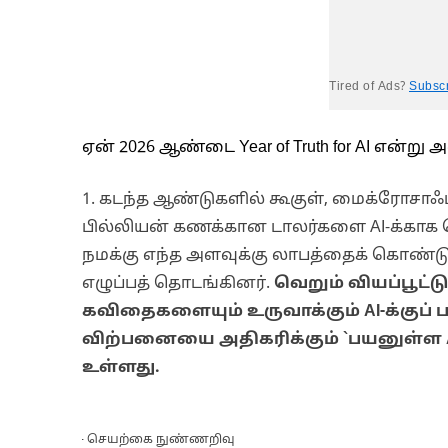
Tired of Ads?
Subsc
ஏன் 2026 ஆண்டை Year of Truth for AI என
1. கடந்த ஆண்டுகளில் கூகுள், மைக்ரோசாஃப
பில்லியன் கணக்கான டாலர்களை AI-க்காக செ
நமக்கு எந்த அளவுக்கு லாபத்தைக் கொண்டு வர
எழுப்பத் தொடங்கினர்.
வெறும் வியப்பூட்ட
கவிதைகளையும் உருவாக்கும் AI-க்குப்
விற்பனையை அதிகரிக்கும் `பயனுள்ள AI
உள்ளது.
AI - செயற்கை நுண்ணறிவு