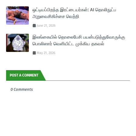
ஒட்டியப்பிறந்த இரட்டையர்கள்: AI தொலிநுட்ப
அறுவைசிகிச்சை வெற்றி
June 21, 2026
இலங்கையில் தொலைபேசி பயன்படுத்துவோருக்கு
பொலிஸார் வெளியிட்ட முக்கிய தகவல்
May 21, 2026
POST A COMMENT
0 Comments