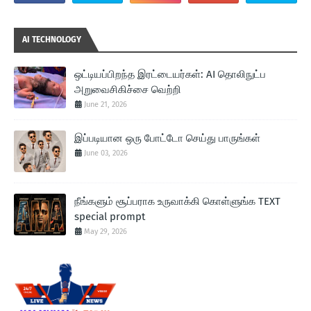
AI TECHNOLOGY
ஒட்டியப்பிறந்த இரட்டையர்கள்: AI தொலிநுட்ப
அறுவைசிகிச்சை வெற்றி
June 21, 2026
இப்படியான ஒரு போட்டோ செய்து பாருங்கள்
June 03, 2026
நீங்களும் சூப்பராக உருவாக்கி கொள்ளுங்க TEXT
special prompt
May 29, 2026