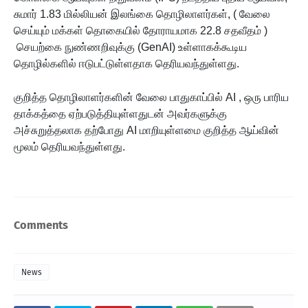
சுமார் 1.83 மில்லியன் இலங்கை தொழிலாளர்கள், ( வேலை
செய்யும் மக்கள் தொகையில் தோராயமாக 22.8 சதவீதம் )
செயற்கை நுண்ணறிவுக்கு (GenAI) உள்ளாகக்கூடிய
தொழில்களில் ஈடுபட்டுள்ளதாக தெரியவந்துள்ளது.
குறித்த தொழிலாளர்களின் வேலை பாதுகாப்பில் AI , ஒரு பாரிய
தாக்கத்தை ஏற்படுத்தியுள்ளதுடன் அவர்களுக்கு
அச்சுறுத்தலாக தற்போது AI மாறியுள்ளமை குறித்த ஆய்வின்
மூலம் தெரியவந்துள்ளது.
Comments
News