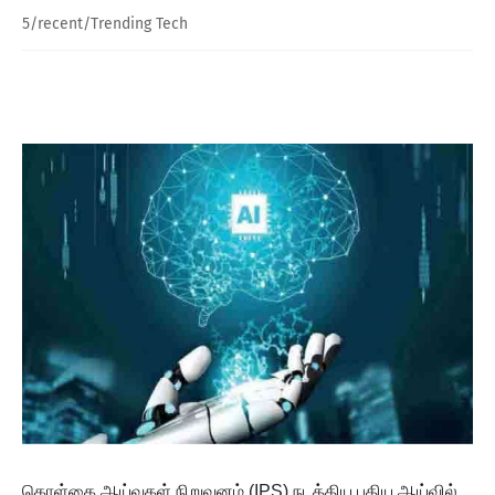
5/recent/Trending Tech
கொள்கை ஆய்வுகள் நிறுவனம் (IPS) நடத்திய புதிய ஆய்வில்,