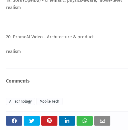
19. Sora (OpenAl) - Cinematic, physics-aware, movie-level
realism
20. PromeAl Video - Architecture & product
realism
Comments
Ai Technolagy
Mobile Tech