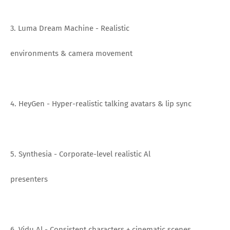
3. Luma Dream Machine - Realistic
environments & camera movement
4. HeyGen - Hyper-realistic talking avatars & lip sync
5. Synthesia - Corporate-level realistic Al
presenters
6. Vidu Al - Consistent characters + cinematic scenes