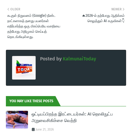
OLDER
NEWER
கூகுள் நிறுவனம் (Google) நீண்ட
🔥2026-ல் தற்போது ஆதிக்கம்
நாட்களாகத் தனது பயனர்கள்
செலுத்தும் AI கருவிகள்👇
எதிர்பார்த்த ஒரு மிகப்பெரிய வசதியை
தற்போது அறிமுகம் செய்யத்
தொடங்கியுள்ளது.
Posted by
KalmunaiToday
YOU MAY LIKE THESE POSTS
ஒட்டியப்பிறந்த இரட்டையர்கள்: AI தொலிநுட்ப
அறுவைசிகிச்சை வெற்றி
June 21, 2026