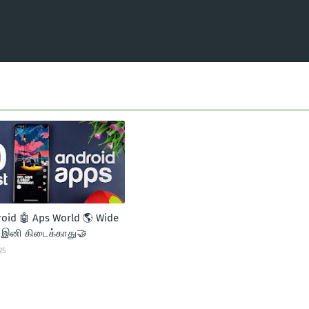
roid 🤖 Aps World 🌎 Wide
 இனி கிடைக்காது🤝
25