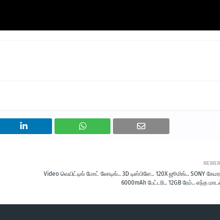
NEWE
Video வெயிட்டிங் மோட் லோடிங்.. 3D டிஸ்பிளே.. 120X ஜூமிங்.. SONY கேமர
6000mAh பேட்டரி.. 12GB ரேம்.. எந்த மாட