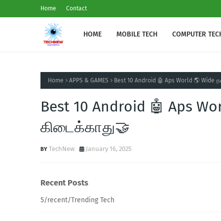
Home
Contact
HOME
MOBILE TECH
COMPUTER TEC
Home
APPS & GAMES
Best 10 Android 🤖 Aps World 🌎 Wide த
Best 10 Android 🤖 Aps Wo
கிடைக்காது🤝
TechNew
January 16, 2025
Recent Posts
5/recent/Trending Tech