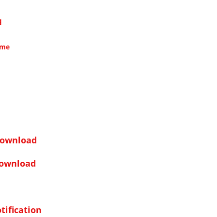
d
me
Download
Download
tification