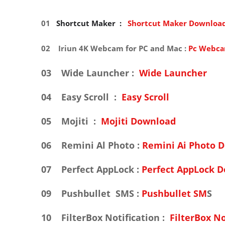
01
Shortcut Maker :
Shortcut Maker Downloa
02
Iriun 4K Webcam for PC and Mac :
Pc Webc
a
03
Wide Launcher :
Wide Launcher
04
Easy Scroll :
Easy Scroll
05
Mojiti :
Mojiti Download
06
Remini Al Photo :
Remini Ai Photo 
07
Perfect AppLock :
Perfect AppLock 
09
Pushbullet SMS :
Pushbullet SM
S
10
FilterBox Notification :
FilterBox No