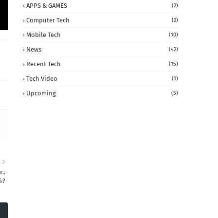
APPS & GAMES
(2)
Computer Tech
(2)
Mobile Tech
(10)
News
(42)
Recent Tech
(15)
Tech Video
(1)
Upcoming
(5)
R
ா..
ல்?