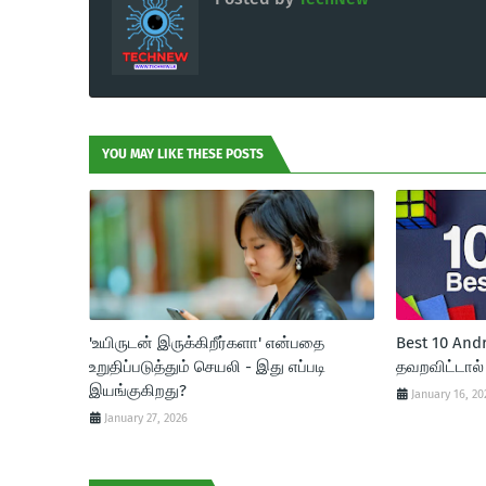
YOU MAY LIKE THESE POSTS
'உயிருடன் இருக்கிறீர்களா' என்பதை
Best 10 And
உறுதிப்படுத்தும் செயலி - இது எப்படி
தவறவிட்டால்
இயங்குகிறது?
January 16, 20
January 27, 2026