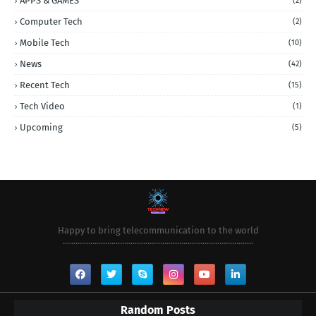
APPS & GAMES
(2)
Computer Tech
(2)
Mobile Tech
(10)
News
(42)
Recent Tech
(15)
Tech Video
(1)
Upcoming
(5)
Happy to bring telecommunication to the world
..........................................................................................
Random Posts