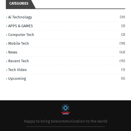
CATEGORIES
Ai Technolagy
(31)
APPS & GAMES
(2)
Computer Tech
(2)
Mobile Tech
(10)
News
(42)
Recent Tech
(15)
Tech Video
(1)
Upcoming
(5)
Happy to bring telecommunication to the world
..........................................................................................