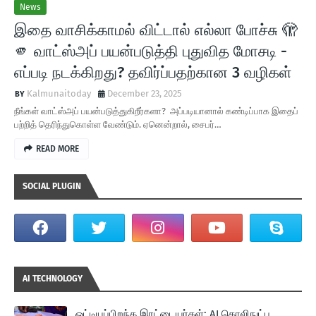
News
இதை வாசிக்காமல் விட்டால் எல்லா போச்சு 🫣
🫵 வாட்ஸ்அப் பயன்படுத்தி புதுவித மோசடி -
எப்படி நடக்கிறது? தவிர்ப்பதற்கான 3 வழிகள்
Kalmunaitoday
December 23, 2025
நீங்கள் வாட்ஸ்அப் பயன்படுத்துகிறீர்களா? அப்படியானால் கண்டிப்பாக இதைப்
பற்றித் தெரிந்துகொள்ள வேண்டும். ஏனென்றால், சைபர்…
READ MORE
SOCIAL PLUGIN
AI TECHNOLOGY
ஒட்டியப்பிறந்த இரட்டையர்கள்: AI தொலிநுட்ப